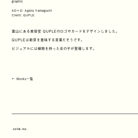
graphic
AD＋D: Agata Yamaguchi
Client: QUPLE
富山にある美容室 QUPLEのロゴやカードをデザインしました。
QUPLEは新芽を意味する言葉だそうです。
ビジュアルには植物を持った女の子が登場します。
← Works一覧
collé inc.