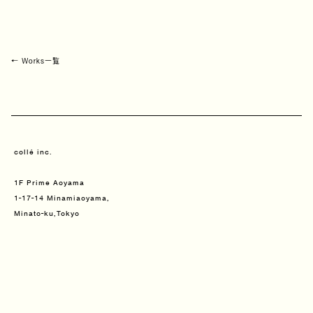
← Works一覧
collé inc.
1F Prime Aoyama
1-17-14 Minamiaoyama,
Minato-ku,Tokyo