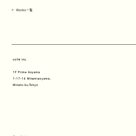
← Works一覧
collé inc.
1F Prime Aoyama
1-17-14 Minamiaoyama,
Minato-ku,Tokyo