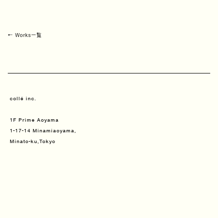
← Works一覧
collé inc.
1F Prime Aoyama
1-17-14 Minamiaoyama,
Minato-ku,Tokyo